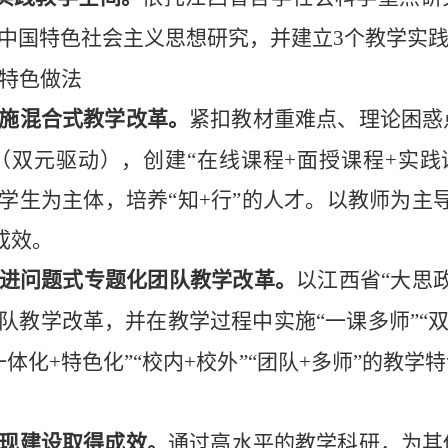
中国特色社会主义思想研究，并建立
3
个教学实
特色做法
施混合式教学改革。
紧扣教材重难点、理论困惑
（双元驱动），创建“在线课程
+
面授课程
+
实践
学生为主体，培养“知
+
行”的人才。以教师为主
成效。
进问题式专题化团队教学改革。
以江西省“大思
队教学改革，并在教学过程中实施“一课多师”“双
一体化
+
特色化”“校内
+
校外”“团队
+
多师”的教学
现建设取得成效。
通过高水平的教学科研，为其