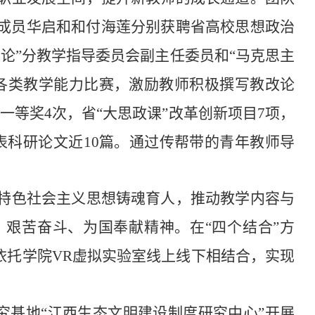
成员华启和和付海莲分别获聘省高校思想政治
论”分教学指导委员会副主任委员和“马克思主
各类教学能力比赛，激励教师积极撰写教改论
”一等奖
4
次，省“大思政课”改革创新项目
7
项，
表科研论文近
10
篇。通过传帮带的青年教师导
特色社会主义思想铸魂育人，推动教学内容与
艰苦奋斗、为国奉献精神。在“四个结合”方
依托学院
VR
虚拟实验室线上线下相结合，实现
究基地“江西生态文明建设制度研究中心”开展