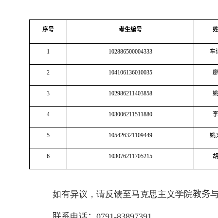
序号
考生编号
1
102886500004333
车
2
104106136010035
3
102986211403858
4
103006211511880
5
105426321109449
姚
6
103076211705215
如有异议，请反馈至马克思主义学院
教务
联系
电话
：
0791-83897391
。